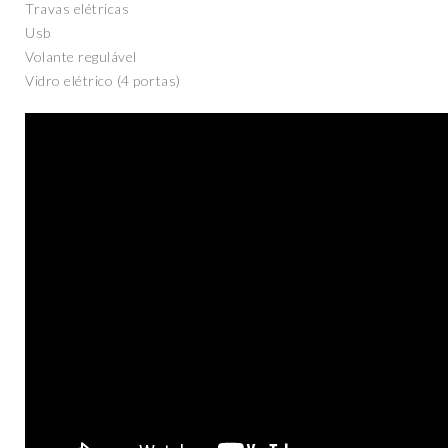
Travas elétricas
Usb
Volante regulável
Vidro elétrico (4 portas)