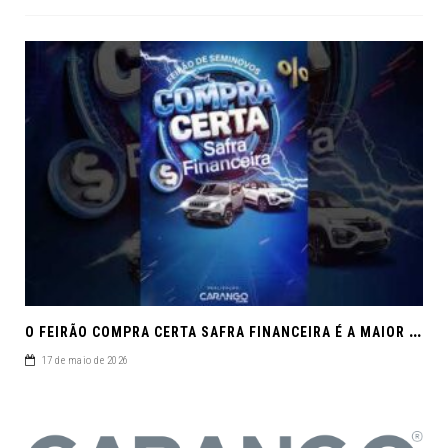
O
FEIRÃO COMPRA CERTA SAFRA FINANCEIRA É A MAIOR REUNIÃO DE SEMINOVOS DE MACEIÓ EM 2026.
17 de maio de 2026