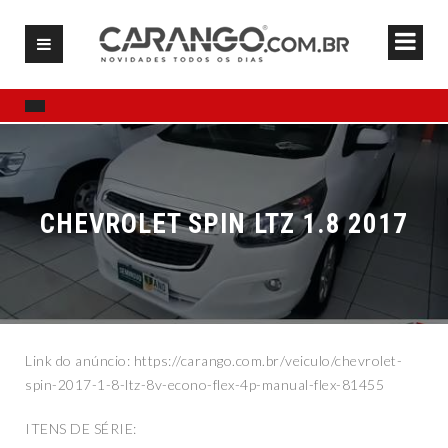
CHEVROLET SPIN LTZ 1.8 2017
Link do anúncio: https://carango.com.br/veiculo/chevrolet-
spin-2017-1-8-ltz-8v-econo-flex-4p-manual-flex-81455
ITENS DE SÉRIE: