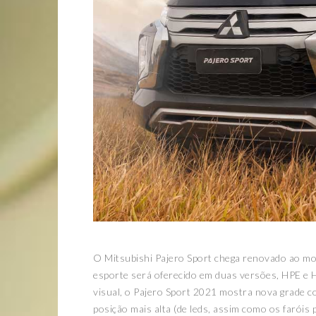
O Mitsubishi Pajero Sport chega renovado ao mod
esporte será oferecido em duas versões, HPE e 
visual, o Pajero Sport 2021 mostra nova grade c
posição mais alta (de leds, assim como os faróis p