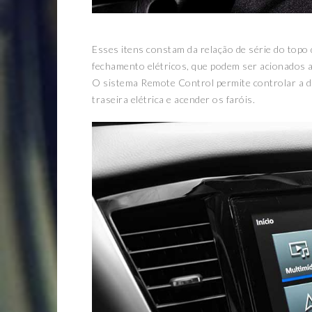
Esses itens constam da relação de série do topo
fechamento elétricos, que podem ser acionados a
O sistema Remote Control permite controlar a dis
traseira elétrica e acender os faróis.