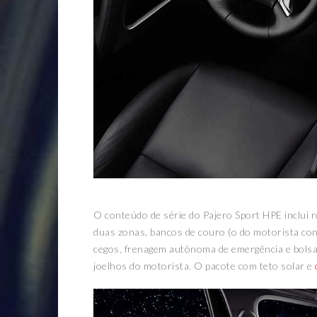
O conteúdo de série do Pajero Sport HPE inclui r
duas zonas, bancos de couro (o do motorista con
cegos, frenagem autônoma de emergência e bolsas i
joelhos do motorista. O pacote com teto solar e