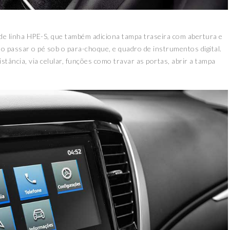
 de linha HPE-S, que também adiciona tampa traseira com abertura e
o passar o pé sob o para-choque, e quadro de instrumentos digital.
tância, via celular, funções como travar as portas, abrir a tampa