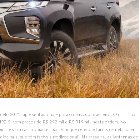
elo 2021, apresentado hoje para o mercado brasileiro. O utilitário
HPE-S, com preços de R$ 292 mil e R$ 319 mil, nesta ordem. No
om três barras cromadas, para-choque refeito e faróis de neblina em
rincipais, que têm facho autodirecional). Na traseira, as lanternas de