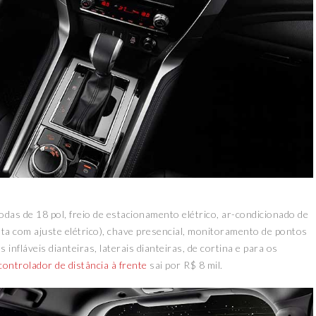
odas de 18 pol, freio de estacionamento elétrico, ar-condicionado de
ta com ajuste elétrico), chave presencial, monitoramento de pontos
nfláveis dianteiras, laterais dianteiras, de cortina e para os
controlador de distância à frente
sai por R$ 8 mil.