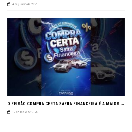
4 de junho de 2026
O
FEIRÃO COMPRA CERTA SAFRA FINANCEIRA É A MAIOR REUNIÃO DE SEMINOVOS DE MACEIÓ EM 2026.
17 de maio de 2026