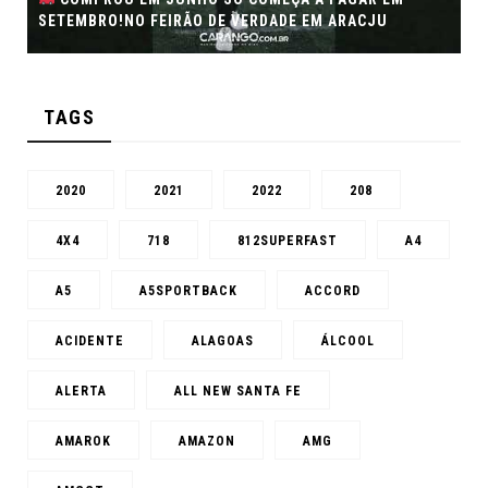
DE EM ARACJU
DE SEMINOVOS EM ALTA – ARACAJU
TAGS
2020
2021
2022
208
4X4
718
812SUPERFAST
A4
A5
A5SPORTBACK
ACCORD
ACIDENTE
ALAGOAS
ÁLCOOL
ALERTA
ALL NEW SANTA FE
AMAROK
AMAZON
AMG