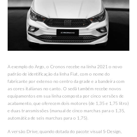
A exemplo do Argo, o Cronos recebe na linha 2021 o novo
padrão de identificação da linha Fiat, com o nome do
fabricante por extenso no centro da grade e a bandeira com
as cores italianas no canto. O sedã também recebe novos
equipamentos em sua linha composta por cinco versões de
acabamento, que oferecem dois motores (de 1,35 e 1,75 litro)
e duas transmissões (manual de cinco marchas para o 1,35,
automática de seis marchas para o 1,75).
A versão Drive, quando dotada do pacote visual S-Design,