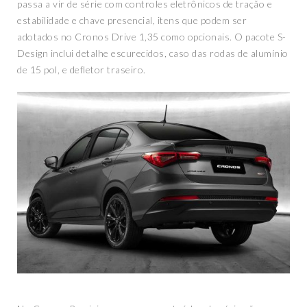
passa a vir de série com controles eletrônicos de tração e
estabilidade e chave presencial, itens que podem ser
adotados no Cronos Drive 1,35 como opcionais. O pacote S-
Design inclui detalhe escurecidos, caso das rodas de alumínio
de 15 pol, e defletor traseiro.