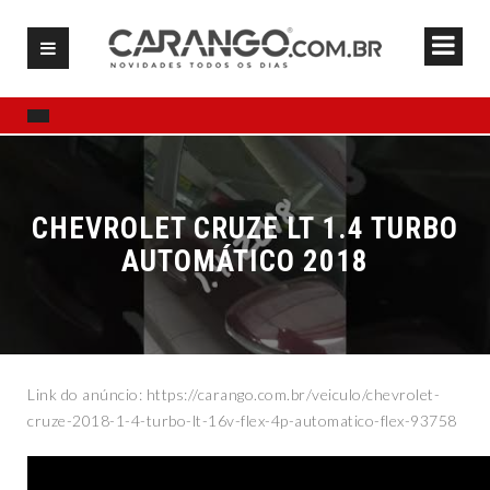
CHEVROLET CRUZE LT 1.4 TURBO
AUTOMÁTICO 2018
Link do anúncio: https://carango.com.br/veiculo/chevrolet-
cruze-2018-1-4-turbo-lt-16v-flex-4p-automatico-flex-93758