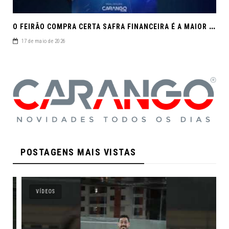
O
FEIRÃO COMPRA CERTA SAFRA FINANCEIRA É A MAIOR REUNIÃO DE SEMINOVOS DE MACEIÓ EM 2026.
17 de maio de 2026
POSTAGENS MAIS VISTAS
VÍDEOS