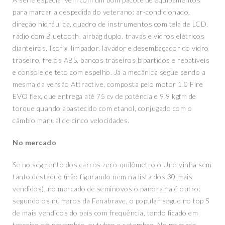
para marcar a despedida do veterano: ar-condicionado,
direção hidráulica, quadro de instrumentos com tela de LCD,
rádio com Bluetooth, airbag duplo, travas e vidros elétricos
dianteiros, Isofix, limpador, lavador e desembaçador do vidro
traseiro, freios ABS, bancos traseiros bipartidos e rebatíveis
e console de teto com espelho. Já a mecânica segue sendo a
mesma da versão Attractive, composta pelo motor 1.0 Fire
EVO flex, que entrega até 75 cv de potência e 9,9 kgfm de
torque quando abastecido com etanol, conjugado com o
câmbio manual de cinco velocidades.
No mercado
Se no segmento dos carros zero-quilômetro o Uno vinha sem
tanto destaque (não figurando nem na lista dos 30 mais
vendidos), no mercado de seminovos o panorama é outro:
segundo os números da Fenabrave, o popular segue no top 5
de mais vendidos do país com frequência, tendo ficado em
terceiro em novembro, outubro e setembro. No mercado