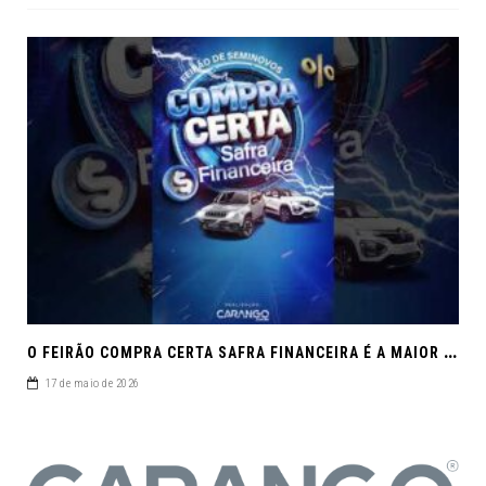
O
FEIRÃO COMPRA CERTA SAFRA FINANCEIRA É A MAIOR REUNIÃO DE SEMINOVOS DE MACEIÓ EM 2026.
17 de maio de 2026