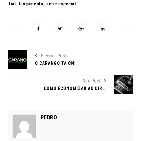
Tags:
fiat
,
lançamento
,
série especial
Previous Post
O CARANGO TÁ ON!
Next Post
COMO ECONOMIZAR AO DIRIGIR UM AUTOMÁTICO
PEDRO