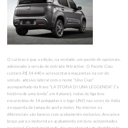
O curioso é que a edição, na verdade, um pacote de opcionais,
adicionado à versão de entrada Attractive. O Pacote Ciao
custará R$ 14.440 e acrescentará maçanetas na cor do
veículo, adesivo lateral com o nome “Uno Ciao”
acompanhado da frase “LA STORIA DI UNA LEGGENDA” (“a
história de uma lenda”, em italiano), rodas de liga leve
escurecidas de 14 polegadas e o logo UNO nas cores da Itália
à esquerda da tampa do porta-malas. No interior os
diferenciais são bancos com acabamento exclusivo, descansa-
braço para o motorista e acabamento em tons acinzentados
no painel. Complementando, há uma plaqueta de identificação