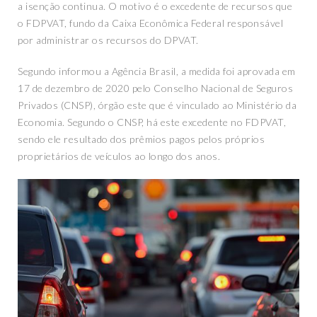
a isenção continua. O motivo é o excedente de recursos que
o FDPVAT, fundo da Caixa Econômica Federal responsável
por administrar os recursos do DPVAT.
Segundo informou a Agência Brasil, a medida foi aprovada em
17 de dezembro de 2020 pelo Conselho Nacional de Seguros
Privados (CNSP), órgão este que é vinculado ao Ministério da
Economia. Segundo o CNSP, há este excedente no FDPVAT,
sendo ele resultado dos prêmios pagos pelos próprios
proprietários de veículos ao longo dos anos.