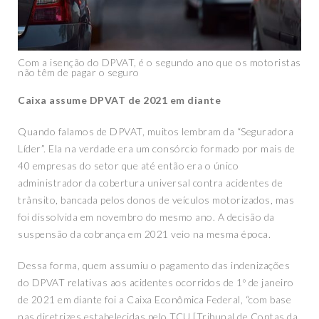
Com a isenção do DPVAT, é o segundo ano que os motoristas
não têm de pagar o seguro
Caixa assume DPVAT de 2021 em diante
Quando falamos de DPVAT, muitos lembram da “Seguradora
Líder”. Ela na verdade era um consórcio formado por mais de
40 empresas do setor que até então era o único
administrador da cobertura universal contra acidentes de
trânsito, bancada pelos donos de veículos motorizados, mas
foi dissolvida em novembro do mesmo ano. A decisão da
suspensão da cobrança em 2021 veio na mesma época.
Dessa forma, quem assumiu o pagamento das indenizações
do DPVAT relativas aos acidentes ocorridos de 1º de janeiro
de 2021 em diante foi a Caixa Econômica Federal, “com base
nas diretrizes estabelecidas pelo TCU [Tribunal de Contas da