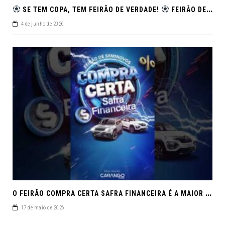
SE TEM COPA, TEM FEIRÃO DE VERDADE!
FEIRÃO DE SEMINOVOS EM ALTA – ARACAJU
4 de junho de 2026
O
FEIRÃO COMPRA CERTA SAFRA FINANCEIRA É A MAIOR REUNIÃO DE SEMINOVOS DE MACEIÓ EM 2026.
17 de maio de 2026