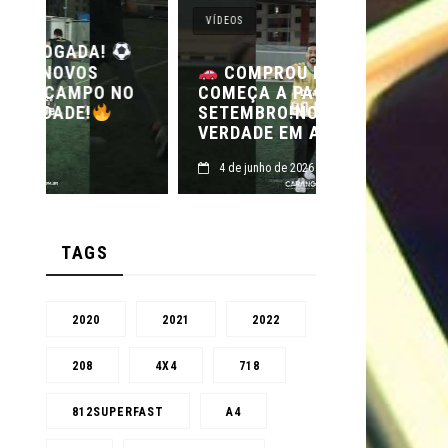
VÍDEOS
VÍDEOS
SE TEM C
COMPROU EM JUNHO SÓ
O
COMEÇA A PAGAR EM
FEIRÃO DE
SETEMBRO!NO FEIRÃO DE
FEIRÃO DE 
VERDADE EM ARACJU
ALTA – AR
4 de junho de 2026
4 de junho de 2
TAGS
2020
2021
2022
208
4X4
718
812SUPERFAST
A4