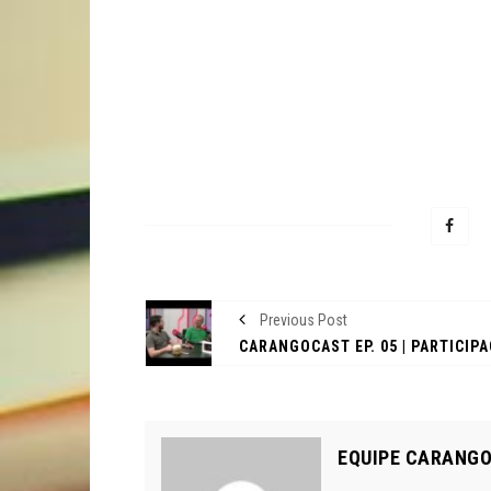
VÍDEOS
VÍDEOS
SE
COMPROU EM JUNHO SÓ
COMEÇA A PAGAR EM
FEIR
SETEMBRO!NO FEIRÃO DE
FEIR
VERDADE EM ARACJU
ALTA
4 de junho de 2026
4 de
Previous Post
EQUIPE CARANG