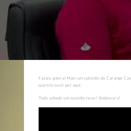
Faaala, galera! Mais um episódio do Carango Cas
querem ouvir por aqui.
Todo sábado um epsódio novo! Simbooora!