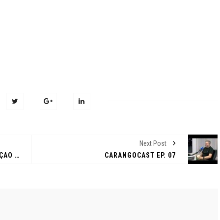
VÍDEOS
OLHA A JOGADA!
 TEM COPA, TEM
600 SEMINOVOS
ENTRANDO EM CAMPO N
ÃO DE VERDADE!
ÃO DE SEMINOVOS EM
FEIRÃO DE VERDADE!
 – ARACAJU
SÃO 18 LOJAS
 junho de 2026
4 de junho de 2026
Next Post
CARANGOCAST EP. 05 | PARTICIPAÇÃO DE MARCOS E PEDRO DA MALTA VEÍCULOS
CARANGOCAST EP. 07
O