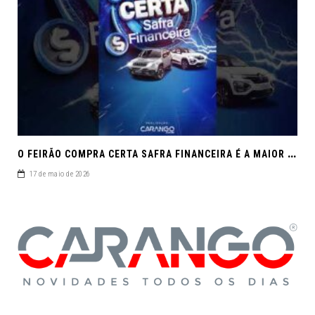
O
FEIRÃO COMPRA CERTA SAFRA FINANCEIRA É A MAIOR REUNIÃO DE SEMINOVOS DE MACEIÓ EM 2026.
17 de maio de 2026