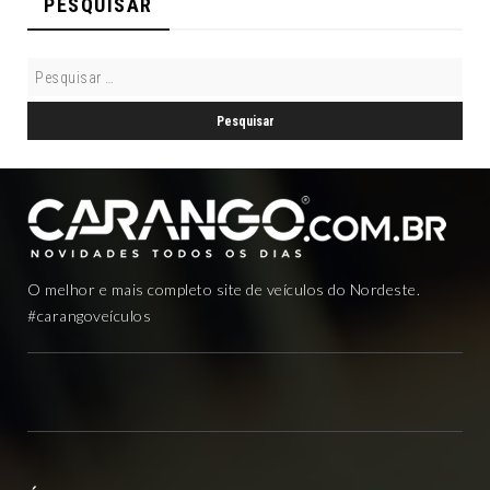
PESQUISAR
O melhor e mais completo site de veículos do Nordeste.
#carangoveículos