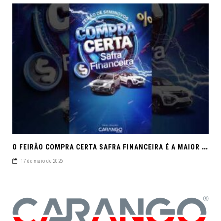
O
FEIRÃO COMPRA CERTA SAFRA FINANCEIRA É A MAIOR REUNIÃO DE SEMINOVOS DE MACEIÓ EM 2026.
17 de maio de 2026