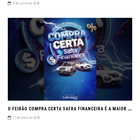
4 de junho de 2026
O
FEIRÃO COMPRA CERTA SAFRA FINANCEIRA É A MAIOR REUNIÃO DE SEMINOVOS DE MACEIÓ EM 2026.
17 de maio de 2026