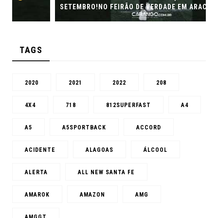
SETEMBRO!NO FEIRÃO DE VERDADE EM ARACJU
TAGS
2020
2021
2022
208
4X4
718
812SUPERFAST
A4
A5
A5SPORTBACK
ACCORD
ACIDENTE
ALAGOAS
ÁLCOOL
ALERTA
ALL NEW SANTA FE
AMAROK
AMAZON
AMG
AMGGT