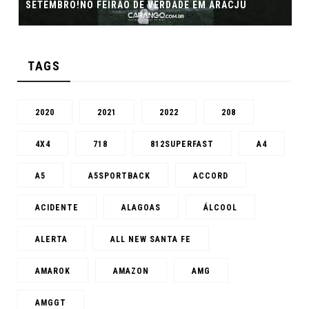
SETEMBRO!NO FEIRÃO DE VERDADE EM ARACJU
TAGS
2020
2021
2022
208
4X4
718
812SUPERFAST
A4
A5
A5SPORTBACK
ACCORD
ACIDENTE
ALAGOAS
ÁLCOOL
ALERTA
ALL NEW SANTA FE
AMAROK
AMAZON
AMG
AMGGT