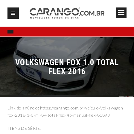
VOLKSWAGEN FOX 1.0 TOTAL
FLEX 2016
Link do anúncio: https://carango.com.br/veiculo/volkswagen-
fox-2016-1-0-mi-8v-total-flex-4p-manual-flex-81893
ITENS DE SÉRIE: