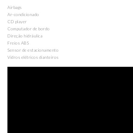
Airbags
Ar-condicionado
CD player
Computador de bordo
Direção hidráulica
Freios ABS
Sensor de estacionamento
Vidros elétricos dianteiros