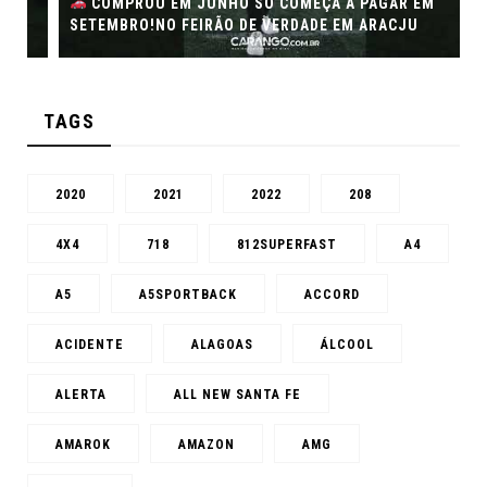
COMPROU EM JUNHO SÓ COMEÇA A PAGAR EM
SETEMBRO!NO FEIRÃO DE VERDADE EM ARACJU
TAGS
2020
2021
2022
208
4X4
718
812SUPERFAST
A4
A5
A5SPORTBACK
ACCORD
ACIDENTE
ALAGOAS
ÁLCOOL
ALERTA
ALL NEW SANTA FE
AMAROK
AMAZON
AMG