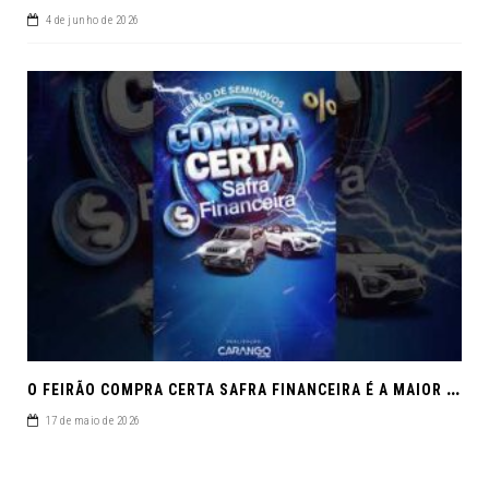
4 de junho de 2026
O
FEIRÃO COMPRA CERTA SAFRA FINANCEIRA É A MAIOR REUNIÃO DE SEMINOVOS DE MACEIÓ EM 2026.
17 de maio de 2026