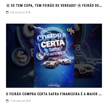
SE TEM COPA, TEM FEIRÃO DE VERDADE!
FEIRÃO DE SEMINOVOS EM ALTA – ARACAJU
4 de junho de 2026
O
FEIRÃO COMPRA CERTA SAFRA FINANCEIRA É A MAIOR REUNIÃO DE SEMINOVOS DE MACEIÓ EM 2026.
17 de maio de 2026