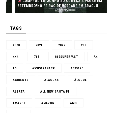
COMPROU EM JUNHO SÓ COMEÇA A PAGAR EM
SETEMBRO!NO FEIRÃO DE VERDADE EM ARACJU
TAGS
2020
2021
2022
208
4X4
718
812SUPERFAST
A4
A5
A5SPORTBACK
ACCORD
ACIDENTE
ALAGOAS
ÁLCOOL
ALERTA
ALL NEW SANTA FE
AMAROK
AMAZON
AMG