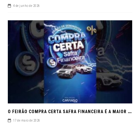
4 de junho de 2026
O
FEIRÃO COMPRA CERTA SAFRA FINANCEIRA É A MAIOR REUNIÃO DE SEMINOVOS DE MACEIÓ EM 2026.
17 de maio de 2026