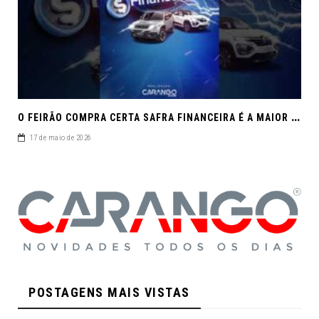
O
FEIRÃO COMPRA CERTA SAFRA FINANCEIRA É A MAIOR REUNIÃO DE SEMINOVOS DE MACEIÓ EM 2026.
17 de maio de 2026
POSTAGENS MAIS VISTAS