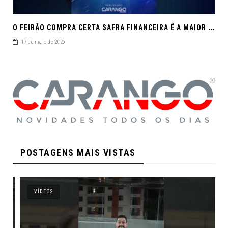
O
FEIRÃO COMPRA CERTA SAFRA FINANCEIRA É A MAIOR REUNIÃO DE SEMINOVOS DE MACEIÓ EM 2026.
17 de maio de 2026
POSTAGENS MAIS VISTAS
VÍDEOS