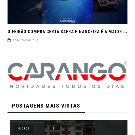
O
FEIRÃO COMPRA CERTA SAFRA FINANCEIRA É A MAIOR REUNIÃO DE SEMINOVOS DE MACEIÓ EM 2026.
17 de maio de 2026
POSTAGENS MAIS VISTAS
VÍDEOS