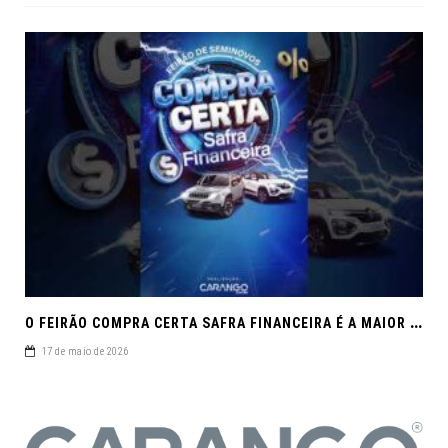
O
FEIRÃO COMPRA CERTA SAFRA FINANCEIRA É A MAIOR REUNIÃO DE SEMINOVOS DE MACEIÓ EM 2026.
17 de maio de 2026