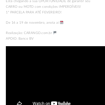
Está chegando a sua OPORTUNIDADE de garantir seu
CARRO ou MOTO com condições IMPERDÍVEIS!
1ª PARCELA PARA ATÉ FEVEREIRO!
De 16 a 19 de novembro, anota ai
Realização: CARANGO.com.br
APOIO: Banco BV