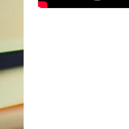
VÍDEOS
VÍDEOS
SE
COMPROU EM JUNHO SÓ
COMEÇA A PAGAR EM
FEIR
SETEMBRO!NO FEIRÃO DE
FEIR
VERDADE EM ARACJU
ALTA
4 de junho de 2026
4 de