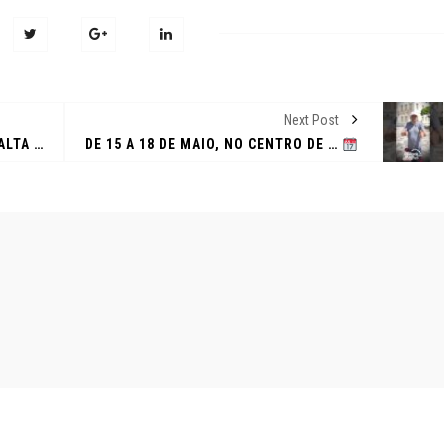
Next Post
MEGA FEIRÃO DE SEMINOVOS EM ALTA BRADESCO ARACAJU | DE 15 A 18 DE MAIO NO AM MALL
DE 15 A 18 DE MAIO, NO CENTRO DE CONVENÇÕES AM MALL, VOCÊ VAI ENCONTRAR:
O