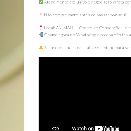
Atendimento exclusivo e negociação direta com
Não compre carro antes de passar por aqui!
Local: AM MALL – Centro de Convenções, Ara
Chame agora no WhatsApp e receba ofertas a
Se inscreva no canal e ative o sininho para v