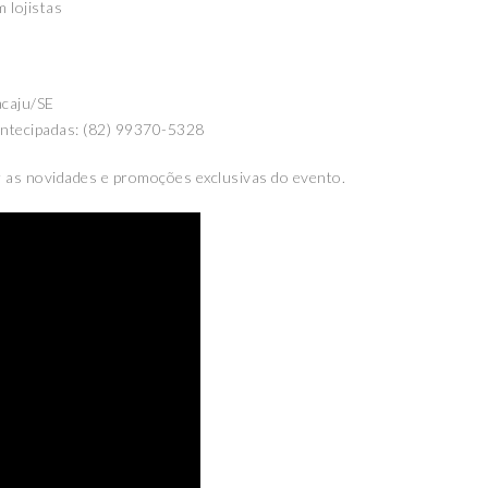
 lojistas
caju/SE
ntecipadas: (82) 99370-5328
er as novidades e promoções exclusivas do evento.