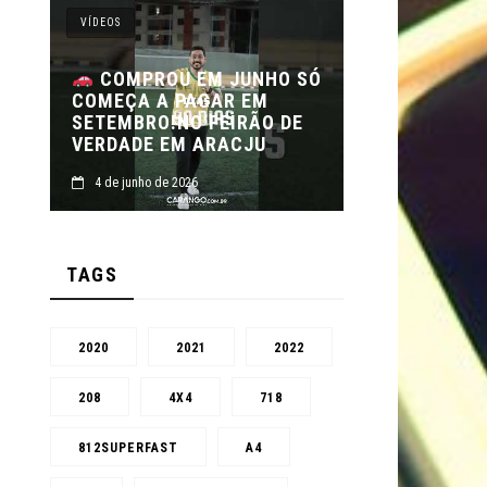
VÍDEOS
VÍDEOS
SE TEM C
COMPROU EM JUNHO SÓ
O
COMEÇA A PAGAR EM
FEIRÃO DE
SETEMBRO!NO FEIRÃO DE
FEIRÃO DE 
VERDADE EM ARACJU
ALTA – AR
4 de junho de 2026
4 de junho de 2
TAGS
2020
2021
2022
208
4X4
718
812SUPERFAST
A4