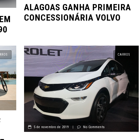
ALAGOAS GANHA PRIMEIRA
CONCESSIONÁRIA VOLVO
 EM
90
RROS
CARROS
F
5 de novembro de 2019
|
No Comments