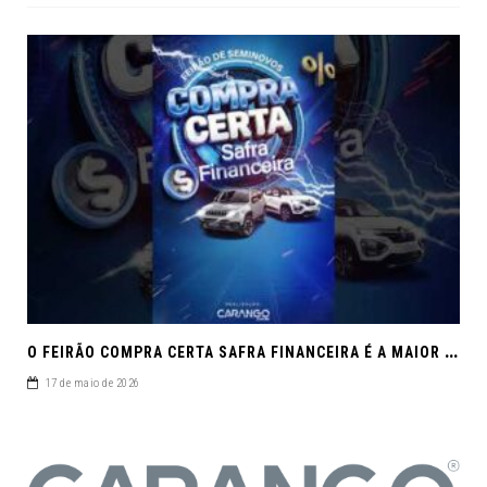
O
FEIRÃO COMPRA CERTA SAFRA FINANCEIRA É A MAIOR REUNIÃO DE SEMINOVOS DE MACEIÓ EM 2026.
17 de maio de 2026