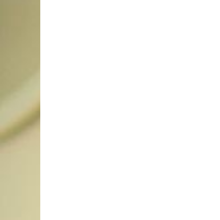
SE
COMPROU EM JUNHO SÓ
COMEÇA A PAGAR EM
FEIR
SETEMBRO!NO FEIRÃO DE
FEIR
VERDADE EM ARACJU
ALTA
4 de junho de 2026
4 de