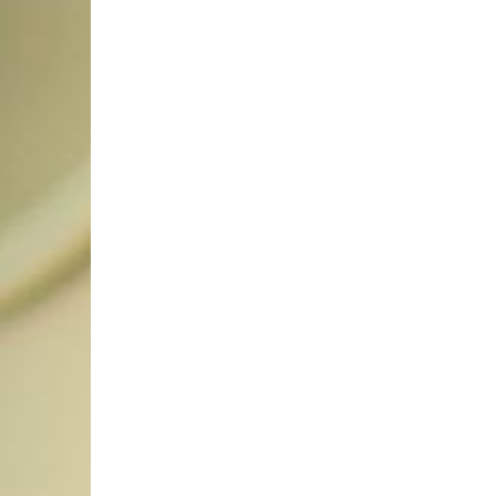
SE
COMPROU EM JUNHO SÓ
COMEÇA A PAGAR EM
FEIR
SETEMBRO!NO FEIRÃO DE
FEIR
VERDADE EM ARACJU
ALTA
4 de junho de 2026
4 de