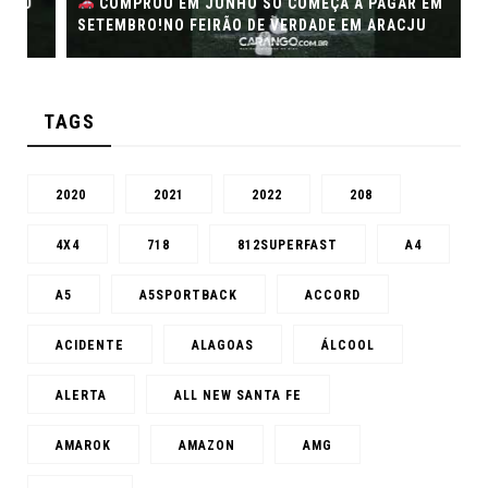
COMPROU EM JUNHO SÓ COMEÇA A PAGAR EM
SETEMBRO!NO FEIRÃO DE VERDADE EM ARACJU
TAGS
2020
2021
2022
208
4X4
718
812SUPERFAST
A4
A5
A5SPORTBACK
ACCORD
ACIDENTE
ALAGOAS
ÁLCOOL
ALERTA
ALL NEW SANTA FE
AMAROK
AMAZON
AMG