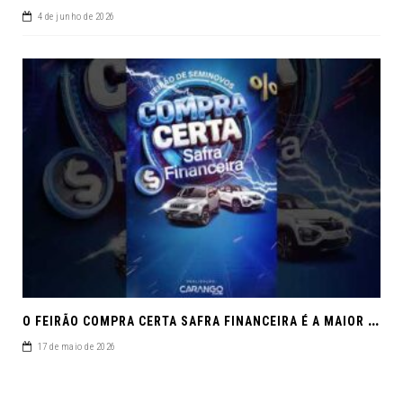
4 de junho de 2026
O
FEIRÃO COMPRA CERTA SAFRA FINANCEIRA É A MAIOR REUNIÃO DE SEMINOVOS DE MACEIÓ EM 2026.
17 de maio de 2026