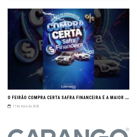
O
FEIRÃO COMPRA CERTA SAFRA FINANCEIRA É A MAIOR REUNIÃO DE SEMINOVOS DE MACEIÓ EM 2026.
17 de maio de 2026