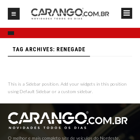
TAG ARCHIVES: RENEGADE
This is a Sidebar position. Add your widgets in this position
using Default Sidebar or a custom sidebar.
O melhor e mais completo site de veículos do Nordeste.